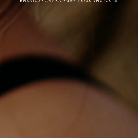
ENSAIOS
ARAXÁ -MG
18/JUNHO/2018