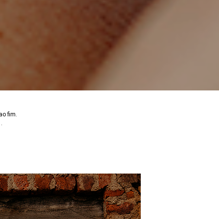
ao fim.
.