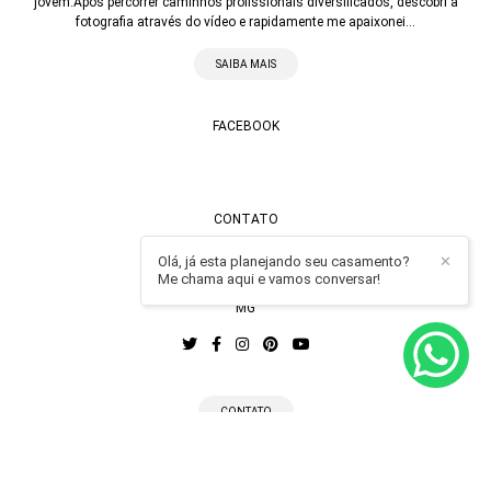
jovem.Após percorrer caminhos profissionais diversificados, descobri a
fotografia através do vídeo e rapidamente me apaixonei...
SAIBA MAIS
FACEBOOK
CONTATO
Enviar mensagem
Olá, já esta planejando seu casamento?
✕
Me chama aqui e vamos conversar!
contato@alexandrecasttro.com.br
MG
CONTATO