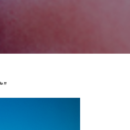
o !!!