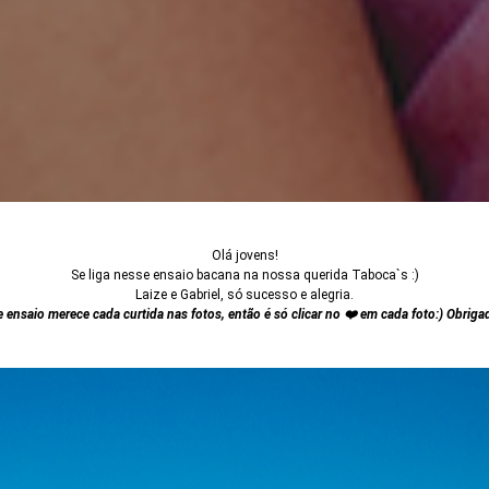
Olá jovens!
Se liga nesse ensaio bacana na nossa querida Taboca`s :)
Laize e Gabriel, só sucesso e alegria.
 ensaio merece cada curtida nas fotos, então é só clicar no
❤️ em cada foto:) Obrigad