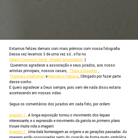
Estamos felizes demais com mais prêmios com nossa fotografia.
Dessa vez levamos 3 de uma vez só , e foi no
Oitavo Concurso Geral - FineArt Association
:)
Queremos agradecer a associação e seus jurados, aos nosso
artistas principais, nossos casais,
Thais e Douglas
,
Thamara e Kallyman
e
Marcelo e Fabiana
, Obrigado por fazer parte
desse sonho.
E quero agradecer a Deus sempre, pois sem ele nada disso estaria
acontecendo em nossas vidas.
Segue os comentários dos jurados em cada foto, por ordem.
Imagem 1 -
A longa exposição tornou o movimento dos leques
interessante, e o expressão e movimento da garota no primeiro plano
trouxe muita vida a imagem.
Imagem 2 -
Uma bela homenagem as origens e as gerações passadas. As
imagens estão posicionadas perto do coração de forma muito simbólica.