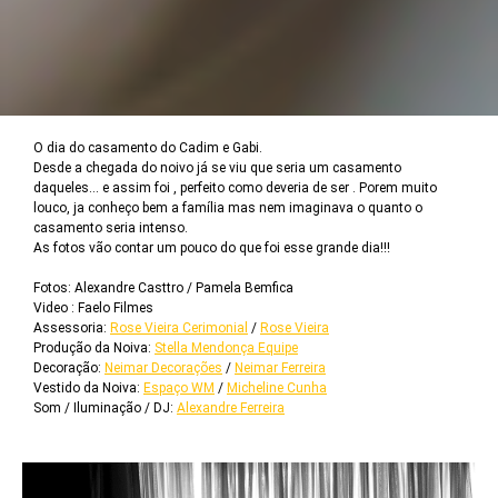
O dia do casamento do Cadim e Gabi.
Desde a chegada do noivo já se viu que seria um casamento
daqueles... e assim foi , perfeito como deveria de ser . Porem muito
louco, ja conheço bem a família mas nem imaginava o quanto o
casamento seria intenso.
As fotos vão contar um pouco do que foi esse grande dia!!!
Fotos: Alexandre Casttro / Pamela Bemfica
Video : Faelo Filmes
Assessoria:
Rose Vieira Cerimonial
/
Rose Vieira
Produção da Noiva:
Stella Mendonça Equipe
Decoração:
Neimar Decorações
/
Neimar Ferreira
Vestido da Noiva:
Espaço WM
/
Micheline Cunha
Som / Iluminação / DJ:
Alexandre Ferreira