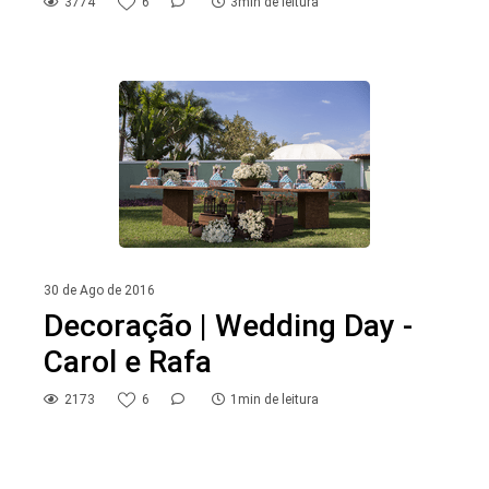
3774
6
3min de leitura
30 de Ago de 2016
Decoração | Wedding Day -
Carol e Rafa
2173
6
1min de leitura