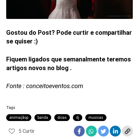
Gostou do Post? Pode curtir e compartilhar
se quiser :)
Fiquem ligados que semanalmente teremos
artigos novos no blog .
Fonte : conceitoeventos.com
Tags
animaçãop
banda
dicas
dj
musicas
5
Curtir