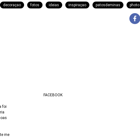
decoraçao
fotos
ideias
inspiraçao
patosdeminas
photo
FACEBOOK
 foi
ria
soas
nte me