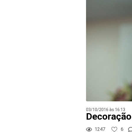
6
Curtir
Comentar
03/10/2016 às 16:13
Decoração 
1247
6