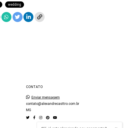
wedding
CONTATO
Enviar mensagem
contato@alexandrecasttro.com.br
MG