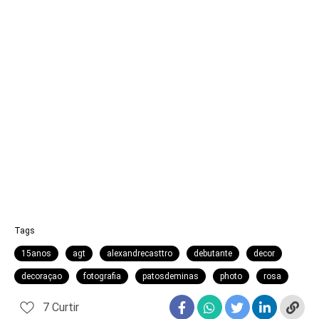
Tags
15anos
agt
alexandrecasttro
debutante
decor
decoraçao
fotografia
patosdeminas
photo
rosa
7
Curtir