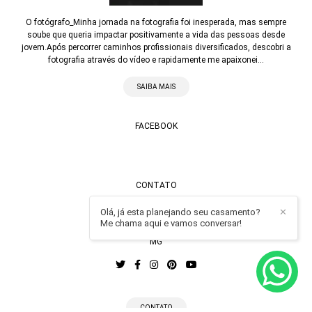
O fotógrafo_Minha jornada na fotografia foi inesperada, mas sempre
soube que queria impactar positivamente a vida das pessoas desde
jovem.Após percorrer caminhos profissionais diversificados, descobri a
fotografia através do vídeo e rapidamente me apaixonei...
SAIBA MAIS
FACEBOOK
CONTATO
Enviar mensagem
Olá, já esta planejando seu casamento?
✕
Me chama aqui e vamos conversar!
contato@alexandrecasttro.com.br
MG
CONTATO