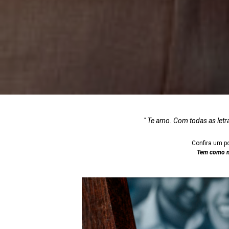
" Te amo. Com todas as letr
Confira um p
Tem como nã