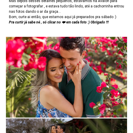
Mas depois desses detalhes pequenos, estavamos na Avalon para
começar a fotografar , e estava tudo tão lindo, até a cachorrinha entrou
nas fotos dando o ar da graça...
Bom, curte ai então, que estamos aqui já preparados pra sábado :)
Pra curtir já sabe né , só clicar no ❤️ em cada foto :) Obrigado !!!