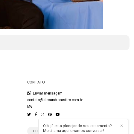
CONTATO
Enviar mensagem
contato@alexandrecasttro.com.br
MG
Olá, já esta planejando seu casamento?
✕
Me chama aqui e vamos conversar!
CONTATO