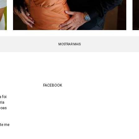
MOSTRAR MAIS
FACEBOOK
 foi
ria
soas
nte me