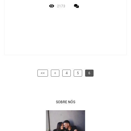
2173
<<
<
4
5
6
SOBRE NÓS