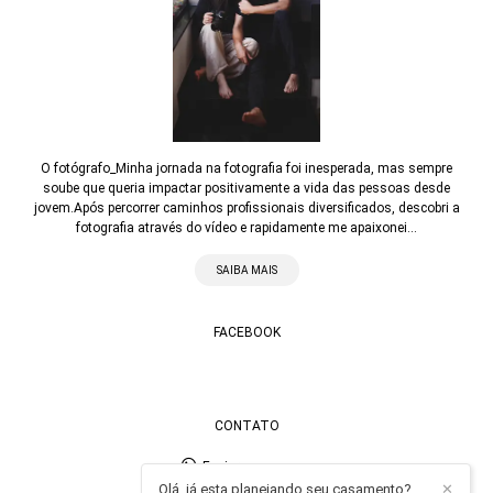
O fotógrafo_Minha jornada na fotografia foi inesperada, mas sempre
soube que queria impactar positivamente a vida das pessoas desde
jovem.Após percorrer caminhos profissionais diversificados, descobri a
fotografia através do vídeo e rapidamente me apaixonei...
SAIBA MAIS
FACEBOOK
CONTATO
Enviar mensagem
Olá, já esta planejando seu casamento?
✕
contato@alexandrecasttro.com.br